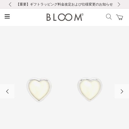
前の画像
次の画像
【重要】ギフトラッピング料金改定および仕様変更のお知らせ
【重要】令和８年熊本地震に伴う集配への影響について
【重要】令和８年熊本地震に伴う集配への影響について
税込5,500円以上で送料無料｜最短24時間以内に発送
会員限定！レビュー投稿で100ポイントプレゼント
LINE友だち登録で500円クーポンプレゼント
新規会員登録で1000ポイントプレゼント！
【重要】夏季休業の営業についてのご案内
お修理・アフターサービスのご案内
お修理・アフターサービスのご案内
前の画像
次の