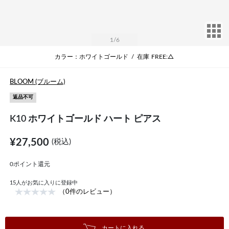
サ
1
/6
カラー：ホワイトゴールド
/
在庫
FREE:△
BLOOM (ブルーム)
返品不可
K10 ホワイトゴールド ハート ピアス
¥27,500
(税込)
0ポイント還元
15
人がお気に入りに登録中
（0件のレビュー）
カートに入れる