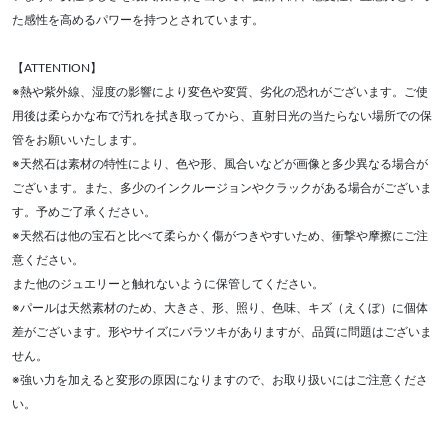
た感性を高めるパワーを持つとされています。
【ATTENTION】
※熱や紫外線、湿度の影響により変色や変質、劣化の恐れがございます。ご使
用後は柔らかな布で汚れを拭き取ってから、直射日光の当たらない場所での保
管をお願いいたします。
※天然石は素材の特性により、色や形、風合いなどが画像と多少異なる場合が
ございます。また、多少のインクルージョンやクラックがある場合がございま
す。予めご了承ください。
※天然石は他の宝石と比べて柔らかく傷がつきやすいため、衝撃や摩擦にご注
意ください。
また他のジュエリーと触れないように保管してください。
※パールは天然素材のため、大きさ、形、照り、色味、キズ（えくぼ）に個体
差がございます。形やサイズにバラツキがありますが、品質に問題はございま
せん。
※強い力を加えると変形の原因になりますので、お取り扱いにはご注意くださ
い。