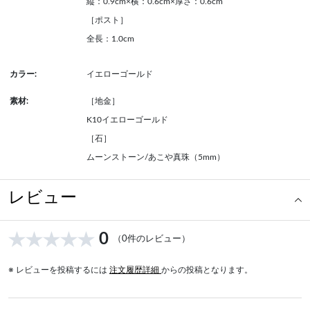
縦：0.9cm×横：0.6cm×厚さ：0.6cm
［ポスト］
全長：1.0cm
カラー:
イエローゴールド
素材:
［地金］
K10イエローゴールド
［石］
ムーンストーン/あこや真珠（5mm）
レビュー
0
（0件のレビュー）
※ レビューを投稿するには
注文履歴詳細
からの投稿となります。