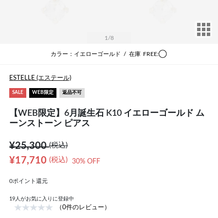
サ
1
/8
カラー：イエローゴールド
/
在庫
FREE:◯
ESTELLE (エステール)
SALE
WEB限定
返品不可
【WEB限定】6月誕生石 K10 イエローゴールド ム
ーンストーン ピアス
¥25,300
(税込)
¥17,710
(税込)
30% OFF
0ポイント還元
19
人がお気に入りに登録中
（0件のレビュー）