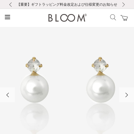
前の画像
次の画像
【重要】ギフトラッピング料金改定および仕様変更のお知らせ
【重要】令和８年熊本地震に伴う集配への影響について
【重要】令和８年熊本地震に伴う集配への影響について
税込5,500円以上で送料無料｜最短24時間以内に発送
会員限定！レビュー投稿で100ポイントプレゼント
新規LINE友だち登録で500円クーポンプレゼント
新規会員登録で1000ポイントプレゼント！
【重要】夏季休業の営業についてのご案内
お修理・アフターサービスのご案内
お修理・アフターサービスのご案内
前の画像
次の