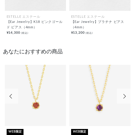
ESTELLE エステール
ESTELLE エステール
【Ear Jewelry】K18 ピンクゴール
【Ear Jewelry】プラチナ ピアス
ド ピアス（4mm）
（4mm）
¥14,300
¥13,200
(税込)
(税込)
あなたにおすすめの商品
前の画像
次の
WEB限定
WEB限定