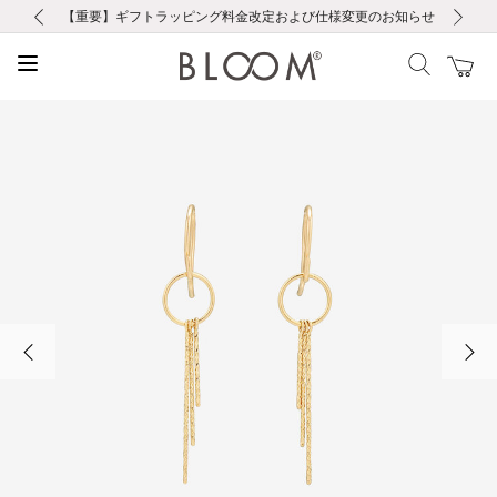
前の画像
次の画像
【重要】ギフトラッピング料金改定および仕様変更のお知らせ
【重要】令和８年熊本地震に伴う集配への影響について
【重要】令和８年熊本地震に伴う集配への影響について
税込5,500円以上で送料無料｜最短24時間以内に発送
会員限定！レビュー投稿で100ポイントプレゼント
新規LINE友だち登録で500円クーポンプレゼント
新規会員登録で1000ポイントプレゼント！
【重要】夏季休業の営業についてのご案内
お修理・アフターサービスのご案内
お修理・アフターサービスのご案内
前の画像
次の