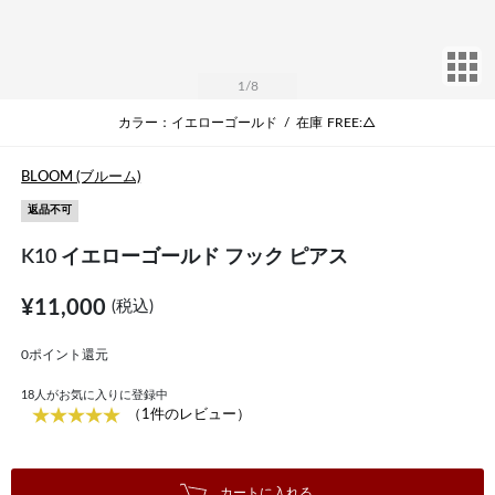
サ
1
/8
カラー：イエローゴールド
/
在庫
FREE:△
BLOOM (ブルーム)
返品不可
K10 イエローゴールド フック ピアス
¥11,000
(税込)
0ポイント還元
18
人がお気に入りに登録中
（1件のレビュー）
カートに入れる