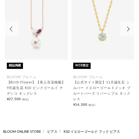
前の画像
次の
雑誌掲載
WEB限定
BLOOM ブルーム
BLOOM ブルーム
【Birth Flower】【美人百花掲載】
【公式サイト限定】11月誕生石 シ
9月誕生花 K10 ピンクゴールド ナ
ルバー イエローゴールドメッキ ブ
デシコ ネックレス
ルートパーズ リバーシブル ネック
¥27,500
レス
(税込)
¥14,300
(税込)
BLOOM ONLINE STORE
ピアス
K10 イエローゴールド フック ピアス