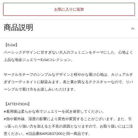
お気に入りに追加
商品説明
【Eclat】
ベーシックデザインに甘すぎない大人のフェミニンをテーマにした、心地よく
上品な地金ジュエリーEclatコレクション。
サークルモチーフのシンプルなデザインと軽やかな着け心地は、カジュアルす
ぎずコーディネイトに馴染みます。表と裏が異なるテクスチャーなので、リバ
ーシブルで着け方をお楽しみいただけます。
【ATTENTION】
※着用後は柔らかな布でジュエリーを拭き保管してください。
※熱や紫外線、湿度の影響により変色や変質することがございます。また、引
っ張ったり強い力を加えると不良の原因となりますので、お取り扱いにはご注
意ください。※旧品番BAPGB37200と同一商品です。