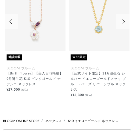
前の画像
次の
雑誌掲載
WEB限定
BLOOM ブルーム
BLOOM ブルーム
【Birth Flower】【美人百花掲載】
【公式サイト限定】11月誕生石 シ
9月誕生花 K10 ピンクゴールド ナ
ルバー イエローゴールドメッキ ブ
デシコ ネックレス
ルートパーズ リバーシブル ネック
¥27,500
レス
(税込)
¥14,300
(税込)
BLOOM ONLINE STORE
ネックレス
K10 イエローゴールド ネックレス