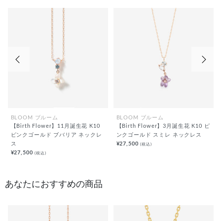
前の画像
次の
BLOOM ブルーム
BLOOM ブルーム
【Birth Flower】11月誕生花 K10
【Birth Flower】3月誕生花 K10 ピ
ピンクゴールド ブバリア ネックレ
ンクゴールド スミレ ネックレス
ス
¥27,500
(税込)
¥27,500
(税込)
あなたにおすすめの商品