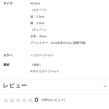
サイズ:
40.0cm
［モチーフ］
縦：1.2cm
横：2.0cm
［チェーン］
全長：40cm
アジャスター：3cm(全長37cmに調整可能)
カラー:
イエローゴールド
素材:
［地金］
K10イエローゴールド
レビュー
0
（0件のレビュー）