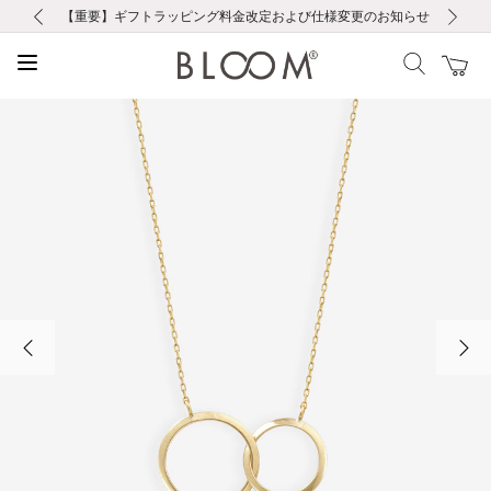
前の画像
次の画像
【重要】ギフトラッピング料金改定および仕様変更のお知らせ
【重要】令和８年熊本地震に伴う集配への影響について
【重要】令和８年熊本地震に伴う集配への影響について
税込5,500円以上で送料無料｜最短24時間以内に発送
会員限定！レビュー投稿で100ポイントプレゼント
LINE友だち登録で500円クーポンプレゼント
新規会員登録で1000ポイントプレゼント！
【重要】夏季休業の営業についてのご案内
お修理・アフターサービスのご案内
お修理・アフターサービスのご案内
前の画像
次の