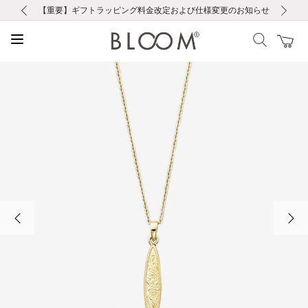
前の画像
次の画像
【重要】ギフトラッピング料金改定および仕様変更のお知らせ
【重要】令和８年熊本地震に伴う集配への影響について
【重要】令和８年熊本地震に伴う集配への影響について
税込5,500円以上で送料無料｜最短24時間以内に発送
会員限定！レビュー投稿で100ポイントプレゼント
新規LINE友だち登録で500円クーポンプレゼント
新規会員登録で1000ポイントプレゼント！
【重要】夏季休業の営業についてのご案内
お修理・アフターサービスのご案内
お修理・アフターサービスのご案内
前の画像
次の