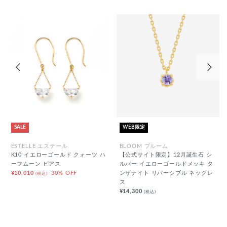
前の画像
次の
SALE
WEB限定
ESTELLE エステール
BLOOM ブルーム
K10 イエローゴールド クォーツ ハ
【公式サイト限定】12月誕生石 シ
ーフムーン ピアス
ルバー イエローゴールドメッキ タ
¥10,010
30% OFF
ンザナイト リバーシブル ネックレ
(税込)
ス
¥14,300
(税込)