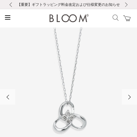
前の画像
次の画像
【重要】ギフトラッピング料金改定および仕様変更のお知らせ
【重要】令和８年熊本地震に伴う集配への影響について
【重要】令和８年熊本地震に伴う集配への影響について
税込5,500円以上で送料無料｜最短24時間以内に発送
会員限定！レビュー投稿で100ポイントプレゼント
新規LINE友だち登録で500円クーポンプレゼント
新規会員登録で1000ポイントプレゼント！
【重要】夏季休業の営業についてのご案内
お修理・アフターサービスのご案内
お修理・アフターサービスのご案内
前の画像
次の