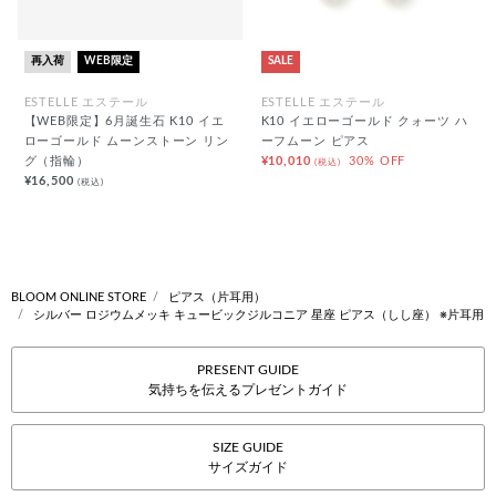
再入荷
WEB限定
SALE
ESTELLE エステール
ESTELLE エステール
【WEB限定】6月誕生石 K10 イエ
K10 イエローゴールド クォーツ ハ
ローゴールド ムーンストーン リン
ーフムーン ピアス
グ（指輪）
¥10,010
30% OFF
(税込)
¥16,500
(税込)
BLOOM ONLINE STORE
ピアス（片耳用）
シルバー ロジウムメッキ キュービックジルコニア 星座 ピアス（しし座） ※片耳用
PRESENT GUIDE
気持ちを伝えるプレゼントガイド
SIZE GUIDE
サイズガイド