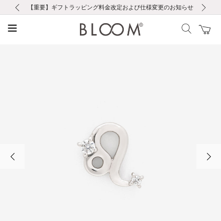
前の画像
次の画像
【重要】ギフトラッピング料金改定および仕様変更のお知らせ
【重要】令和８年熊本地震に伴う集配への影響について
【重要】令和８年熊本地震に伴う集配への影響について
税込5,500円以上で送料無料｜最短24時間以内に発送
会員限定！レビュー投稿で100ポイントプレゼント
新規LINE友だち登録で500円クーポンプレゼント
新規会員登録で1000ポイントプレゼント！
【重要】夏季休業の営業についてのご案内
お修理・アフターサービスのご案内
お修理・アフターサービスのご案内
前の画像
次の