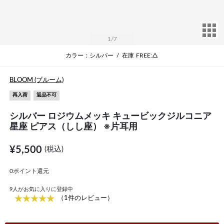
サ
1
/7
カラー：シルバー
/
在庫
FREE:△
BLOOM (ブルーム)
再入荷
返品不可
シルバー ロジウムメッキ キュービックジルコニア
星座 ピアス（しし座） ※片耳用
¥5,500
(税込)
0ポイント還元
9
人がお気に入りに登録中
（1件のレビュー）