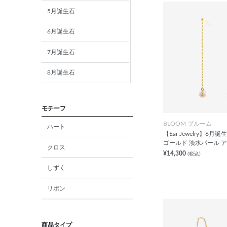
5月誕生石
6月誕生石
7月誕生石
8月誕生石
9月誕生石
モチーフ
10月誕生石
BLOOM ブルーム
ハート
【Ear Jewelry】6月
11月誕生石
ゴールド 淡水パール 
クロス
¥14,300
(税込)
12月誕生石
しずく
ガーネット
リボン
アメジスト
アクアマリン
商品タイプ