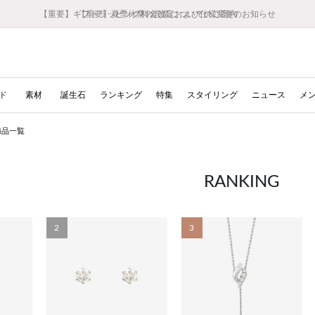
【重要】ギフトラッピング料金改定および仕様変更のお知らせ
【重要】令和８年熊本地震に伴う集配への影響について
【重要】令和８年熊本地震に伴う集配への影響について
税込5,500円以上で送料無料｜最短24時間以内に発送
会員限定！レビュー投稿で100ポイントプレゼント
新規LINE友だち登録で500円クーポンプレゼント
新規会員登録で1000ポイントプレゼント！
【重要】夏季休業の営業についてのご案内
お修理・アフターサービスのご案内
お修理・アフターサービスのご案内
ド
素材
誕生石
ランキング
特集
スタイリング
ニュース
メ
 商品一覧
RANKING
2
3