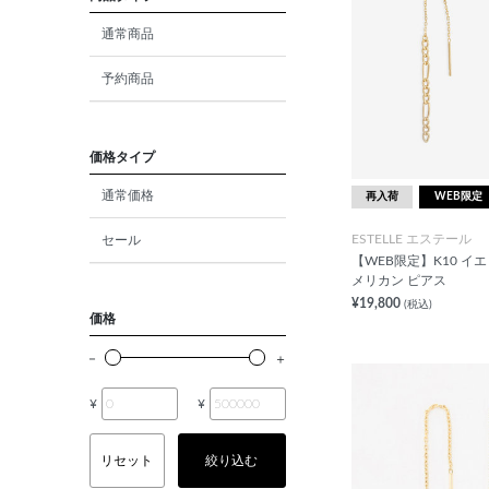
ダイヤモンド
通常商品
モルガナイト
予約商品
クォーツ
エメラルド
価格タイプ
通常価格
再入荷
WEB限定
パール
ESTELLE エステール
セール
ムーンストーン
【WEB限定】K10 イ
メリカン ピアス
ルビー
¥19,800
(税込)
価格
ペリドット
サファイア
¥
¥
トルマリン
リセット
絞り込む
オパール