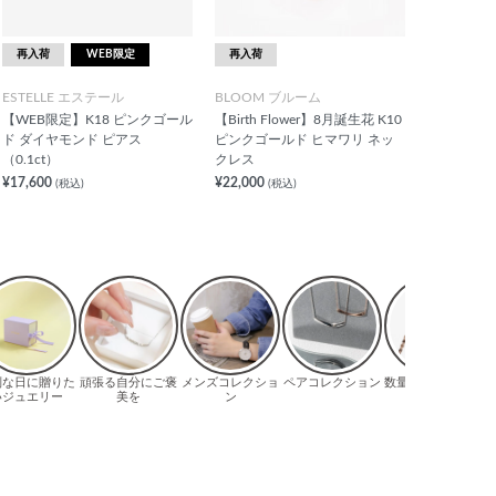
再入荷
WEB限定
再入荷
ESTELLE エステール
BLOOM ブルーム
【WEB限定】K18 ピンクゴール
【Birth Flower】8月誕生花 K10
ド ダイヤモンド ピアス
ピンクゴールド ヒマワリ ネッ
（0.1ct）
クレス
¥17,600
¥22,000
(税込)
(税込)