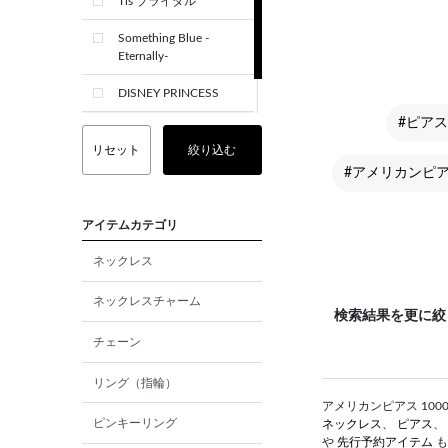
Tis ブライダル
Something Blue -
Eternally-
DISNEY PRINCESS
#ピア
CREST+
リセット
絞り込む
#アメリカンピ
アイテムカテゴリ
ネックレス
ネックレスチャーム
検索結果を更に絞
チェーン
リング（指輪）
アメリカンピアス 1000
ピンキーリング
ネックレス
、
ピアス
、
や
先行予約アイテム
も