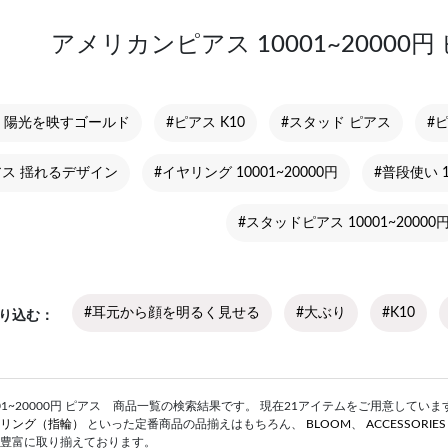
アメリカンピアス 10001~20000
ス 陽光を映すゴールド
#ピアス K10
#スタッド ピアス
#ピ
アス 揺れるデザイン
#イヤリング 10001~20000円
#普段使い 1
#スタッドピアス 10001~20000
#耳元から顔を明るく見せる
#大ぶり
#K10
り込む
1~20000円 ピアス 商品一覧の検索結果です。 現在21アイテムをご用意しています。 B
リング（指輪）
といった定番商品の品揃えはもちろん、
BLOOM
、
ACCESSORIE
豊富に取り揃えております。