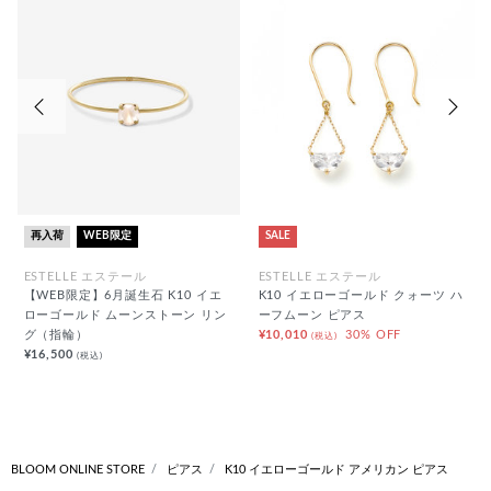
前の画像
次の
再入荷
WEB限定
SALE
ESTELLE エステール
ESTELLE エステール
【WEB限定】6月誕生石 K10 イエ
K10 イエローゴールド クォーツ ハ
ローゴールド ムーンストーン リン
ーフムーン ピアス
グ（指輪）
¥10,010
30% OFF
(税込)
¥16,500
(税込)
BLOOM ONLINE STORE
ピアス
K10 イエローゴールド アメリカン ピアス