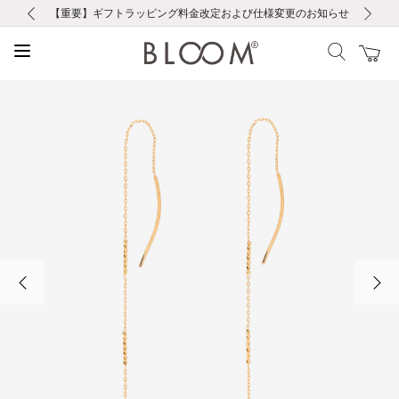
前の画像
次の画像
【重要】ギフトラッピング料金改定および仕様変更のお知らせ
【重要】令和８年熊本地震に伴う集配への影響について
【重要】令和８年熊本地震に伴う集配への影響について
税込5,500円以上で送料無料｜最短24時間以内に発送
会員限定！レビュー投稿で100ポイントプレゼント
新規LINE友だち登録で500円クーポンプレゼント
新規会員登録で1000ポイントプレゼント！
【重要】夏季休業の営業についてのご案内
お修理・アフターサービスのご案内
お修理・アフターサービスのご案内
前の画像
次の