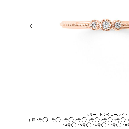
前の画像
カラー：ピンクゴールド
/
在庫
3号:◯
4号:◯
5号:◯
6号:◯
7号:◯
8号:◯
9号:◯
14号:◯
15号:◯
16号:◯
17号:◯
18