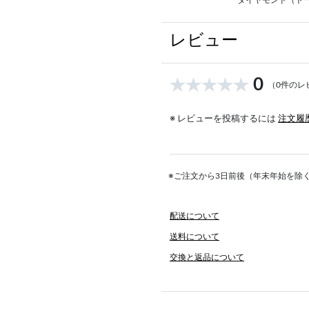
ダイヤモンド（トータ
レビュー
0
（0件のレ
※ レビューを投稿するには
注文履
※ご注文から3日前後（年末年始を除
配送について
送料について
交換と返品について