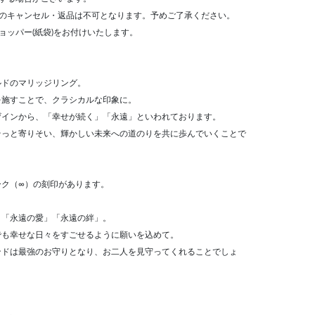
後のキャンセル・返品は不可となります。予めご了承ください。
ョッパー(紙袋)をお付けいたします。
ルドのマリッジリング。
を施すことで、クラシカルな印象に。
ザインから、「幸せが続く」「永遠」といわれております。
そっと寄りそい、輝かしい未来への道のりを共に歩んでいくことで
ーク（∞）の刻印があります。
」「永遠の愛」「永遠の絆」。
でも幸せな日々をすごせるように願いを込めて。
ンドは最強のお守りとなり、お二人を見守ってくれることでしょ