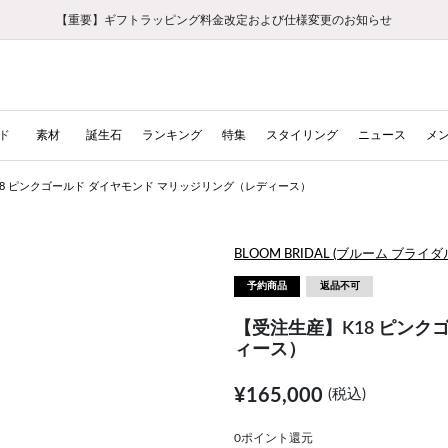
【重要】ギフトラッピング料金改定および仕様変更のお知らせ
【重要】令和８年熊本地震に伴う集配への影響について
【重要】令和８年熊本地震に伴う集配への影響について
税込5,500円以上で送料無料｜最短24時間以内に発送
会員限定！レビュー投稿で100ポイントプレゼント
新規LINE友だち登録で500円クーポンプレゼント
新規会員登録で1000ポイントプレゼント！
【重要】夏季休業の営業についてのご案内
お修理・アフターサービスのご案内
お修理・アフターサービスのご案内
ド
素材
誕生石
ランキング
特集
スタイリング
ニュース
メ
18 ピンクゴールド ダイヤモンド マリッジリング（レディース）
BLOOM BRIDAL (ブルーム ブライダ
予約商品
返品不可
【受注生産】K18 ピンク
ィース）
¥165,000
(税込)
0ポイント還元