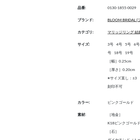
品番:
0130-1855-0029
ブランド:
BLOOM BRIDAL
カテゴリ:
マリッジリング 結
サイズ:
3号
4号
5号
6号
号
18号
19号
［幅］0.25cm
［厚さ］0.20cm
※サイズ直し：±3
刻印不可
カラー:
ピンクゴールド
素材:
［地金］
K18ピンクゴール
［石］