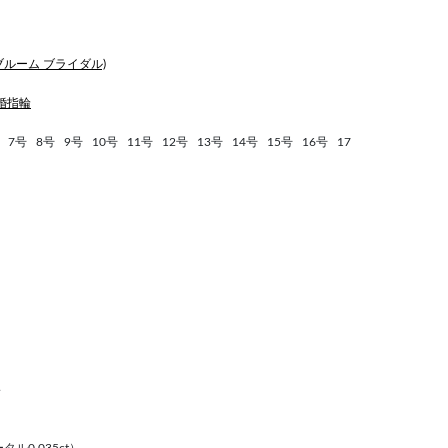
 (ブルーム ブライダル)
婚指輪
7号
8号
9号
10号
11号
12号
13号
14号
15号
16号
17
ド