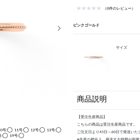
（0件のレビュー）
次の画像
ピンクゴールド
サイズ
商品説明
【受注生産商品】
こちらの商品は受注生産商品です。
10号:◯
11号:◯
12号:◯
13号:◯
ご注文日より45日～60日で発送いた
号:◯
19号:◯
※生産の都合上、発送する時期が前後