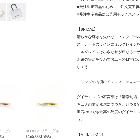
※受注生産商品のため、ご注文完了
※受注生産商品には専用ボックスとシ
【BRIDAL】
清らかな輝きを失わないピンクゴー
ストレートのラインにミルグレイン
ミルグレインは小さな粒が連なるデ
永遠の誓いを交わすお二人の日常に
しょう。
・リングの内側にインフィニティマ
ダイヤモンドの石言葉は「清浄無垢
お二人の愛が永遠につづき、いつま
宝石の中でも最高の硬度のダイヤモ
う。
ブライダル
BLOOM ブライダル
【ATTENTION】
¥165,000
込)
(税込)