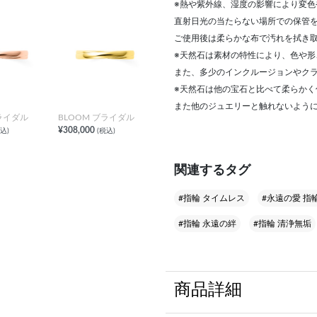
※熱や紫外線、湿度の影響により変色
直射日光の当たらない場所での保管
ご使用後は柔らかな布で汚れを拭き
※天然石は素材の特性により、色や
また、多少のインクルージョンやク
※天然石は他の宝石と比べて柔らか
また他のジュエリーと触れないよう
ブライダル
BLOOM ブライダル
¥308,000
込)
(税込)
関連するタグ
#指輪 タイムレス
#永遠の愛 指
#指輪 永遠の絆
#指輪 清浄無垢
商品詳細