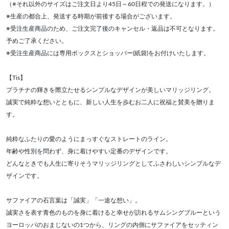
（※それ以外のサイズはご注文日より45日～60日程での発送になります。）
※生産の都合上、発送する時期が前後する場合がございます。
※受注生産商品のため、ご注文完了後のキャンセル・返品は不可となります。
予めご了承ください。
※受注生産商品には専用ボックスとショッパー(紙袋)をお付けいたします。
【Tis】
プラチナの輝きを際立たせるシンプルなデザインが美しいマリッジリング。
誠実で純粋な想いとともに、新しい人生を歩むお二人に祝福と賛美を贈りま
す。
純粋なふたりの愛のようにまっすぐなストレートのライン。
年齢や性別を問わず、身に着けやすい定番のデザインです。
どんなときでも人生に寄りそうマリッジリングとしてふさわしいシンプルなデ
ザインです。
サファイアの石言葉は「誠実」「一途な想い」。
誠実さを表す青色のものを身に着けると幸せが訪れるサムシングブルーという
ヨーロッパのおまじないの1つから、リングの内側にサファイアをセッティン