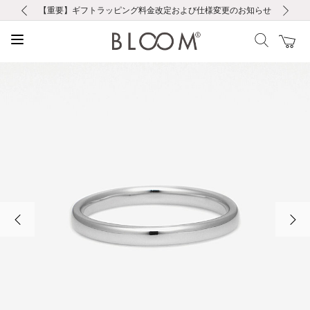
前の画像
次の画像
【重要】ギフトラッピング料金改定および仕様変更のお知らせ
【重要】令和８年熊本地震に伴う集配への影響について
【重要】令和８年熊本地震に伴う集配への影響について
税込5,500円以上で送料無料｜最短24時間以内に発送
会員限定！レビュー投稿で100ポイントプレゼント
新規LINE友だち登録で500円クーポンプレゼント
新規会員登録で1000ポイントプレゼント！
【重要】夏季休業の営業についてのご案内
お修理・アフターサービスのご案内
お修理・アフターサービスのご案内
前の画像
次の