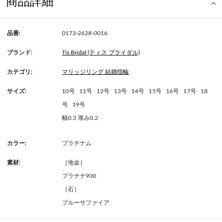
商品詳細
品番:
0173-2628-0016
ブランド:
Tis Bridal (ティス ブライダル)
カテゴリ:
マリッジリング 結婚指輪
サイズ:
10号
11号
12号
13号
14号
15号
16号
17号
18
号
19号
幅0.3 厚み0.2
カラー:
プラチナム
素材:
［地金］
プラチナ900
［石］
ブルーサファイア