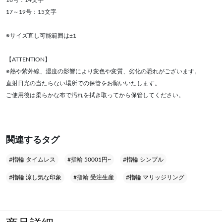
17～19号：15文字
※サイズ直し可能範囲は±1
【ATTENTION】
※熱や紫外線、湿度の影響により変色や変質、劣化の恐れがございます。
直射日光の当たらない場所での保管をお願いいたします。
ご使用後は柔らかな布で汚れを拭き取ってから保管してください。
関連するタグ
#指輪 タイムレス
#指輪 50001円~
#指輪 シンプル
#指輪 涼し気な印象
#指輪 受注生産
#指輪 マリッジリング