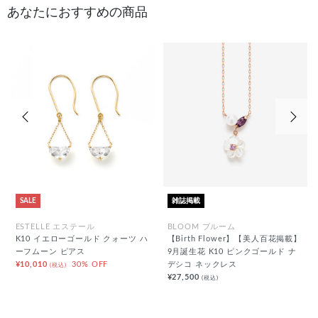
あなたにおすすめの商品
前の画像
次の
SALE
雑誌掲載
ESTELLE エステール
BLOOM ブルーム
K10 イエローゴールド クォーツ ハ
【Birth Flower】【美人百花掲載】
ーフムーン ピアス
9月誕生花 K10 ピンクゴールド ナ
¥10,010
30% OFF
デシコ ネックレス
(税込)
¥27,500
(税込)