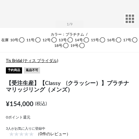
サ
1
/9
カラー：プラチナム
/
在庫
10号:◯
11号:◯
12号:◯
13号:◯
14号:◯
15号:◯
16号:◯
17号:◯
18号:◯
19号:◯
Tis Bridal (ティス ブライダル)
予約商品
返品不可
【受注生産】【Classy (クラッシー）】プラチナ
マリッジリング（メンズ）
¥154,000
(税込)
0ポイント還元
3
人がお気に入りに登録中
（0件のレビュー）