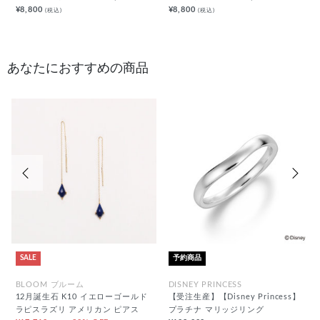
¥8,800
¥8,800
(税込)
(税込)
あなたにおすすめの商品
前の画像
次の
SALE
予約商品
BLOOM ブルーム
DISNEY PRINCESS
12月誕生石 K10 イエローゴールド
【受注生産】【Disney Princess】
ラピスラズリ アメリカン ピアス
プラチナ マリッジリング