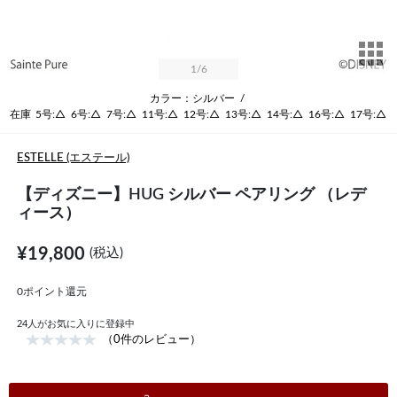
サ
1
/6
カラー：シルバー
/
在庫
5号:△
6号:△
7号:△
11号:△
12号:△
13号:△
14号:△
16号:△
17号:△
ESTELLE (エステール)
【ディズニー】HUG シルバー ペアリング （レデ
ィース）
¥19,800
(税込)
0ポイント還元
24
人がお気に入りに登録中
（0件のレビュー）