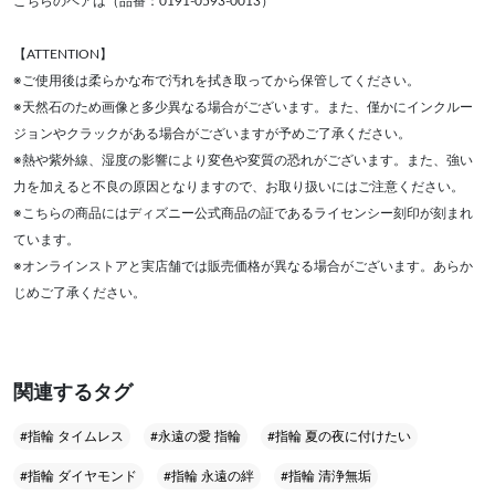
こちらのペアは（品番：0191-0593-0013）
【ATTENTION】
※ご使用後は柔らかな布で汚れを拭き取ってから保管してください。
※天然石のため画像と多少異なる場合がございます。また、僅かにインクルー
ジョンやクラックがある場合がございますが予めご了承ください。
※熱や紫外線、湿度の影響により変色や変質の恐れがございます。また、強い
力を加えると不良の原因となりますので、お取り扱いにはご注意ください。
※こちらの商品にはディズニー公式商品の証であるライセンシー刻印が刻まれ
ています。
※オンラインストアと実店舗では販売価格が異なる場合がございます。あらか
じめご了承ください。
関連するタグ
#指輪 タイムレス
#永遠の愛 指輪
#指輪 夏の夜に付けたい
#指輪 ダイヤモンド
#指輪 永遠の絆
#指輪 清浄無垢