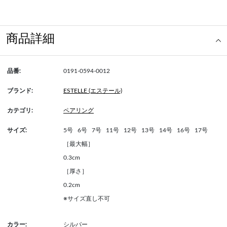
商品詳細
品番:
0191-0594-0012
ブランド:
ESTELLE (エステール)
カテゴリ:
ペアリング
サイズ:
5号
6号
7号
11号
12号
13号
14号
16号
17号
［最大幅］
0.3cm
［厚さ］
0.2cm
※サイズ直し不可
カラー:
シルバー