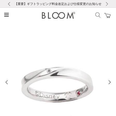
前の画像
次の画像
【重要】ギフトラッピング料金改定および仕様変更のお知らせ
【重要】令和８年熊本地震に伴う集配への影響について
【重要】令和８年熊本地震に伴う集配への影響について
税込5,500円以上で送料無料｜最短24時間以内に発送
会員限定！レビュー投稿で100ポイントプレゼント
LINE友だち登録で500円クーポンプレゼント
新規会員登録で1000ポイントプレゼント！
【重要】夏季休業の営業についてのご案内
お修理・アフターサービスのご案内
お修理・アフターサービスのご案内
前の画像
次の