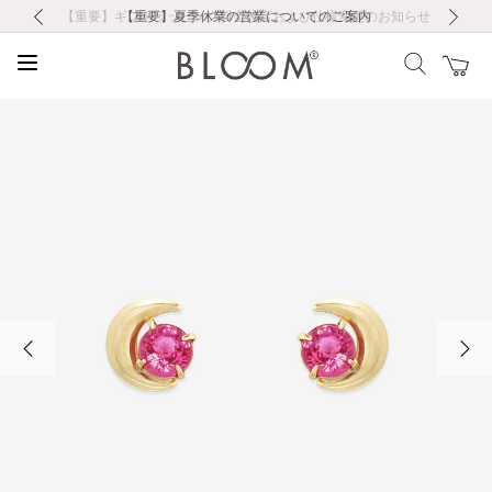
前の画像
次の画像
【重要】ギフトラッピング料金改定および仕様変更のお知らせ
【重要】令和８年熊本地震に伴う集配への影響について
【重要】令和８年熊本地震に伴う集配への影響について
税込5,500円以上で送料無料｜最短24時間以内に発送
会員限定！レビュー投稿で100ポイントプレゼント
LINE友だち登録で500円クーポンプレゼント
新規会員登録で1000ポイントプレゼント！
【重要】夏季休業の営業についてのご案内
お修理・アフターサービスのご案内
お修理・アフターサービスのご案内
前の画像
次の