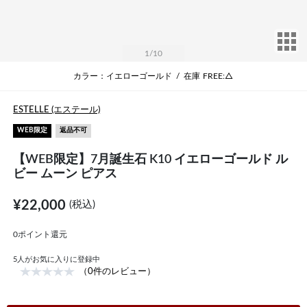
サ
1
/10
カラー：イエローゴールド
/
在庫
FREE:△
ESTELLE (エステール)
WEB限定
返品不可
【WEB限定】7月誕生石 K10 イエローゴールド ル
ビー ムーン ピアス
¥22,000
(税込)
0ポイント還元
5
人がお気に入りに登録中
（0件のレビュー）