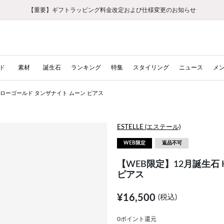
【重要】ギフトラッピング料金改定および仕様変更のお知らせ
【重要】令和８年熊本地震に伴う集配への影響について
【重要】令和８年熊本地震に伴う集配への影響について
税込5,500円以上で送料無料｜最短24時間以内に発送
会員限定！レビュー投稿で100ポイントプレゼント
LINE友だち登録で500円クーポンプレゼント
新規会員登録で1000ポイントプレゼント！
【重要】夏季休業の営業についてのご案内
お修理・アフターサービスのご案内
お修理・アフターサービスのご案内
ド
素材
誕生石
ランキング
特集
スタイリング
ニュース
メ
イエローゴールド タンザナイト ムーン ピアス
ESTELLE (エステール)
WEB限定
返品不可
【WEB限定】12月誕生石 
ピアス
¥16,500
(税込)
0ポイント還元