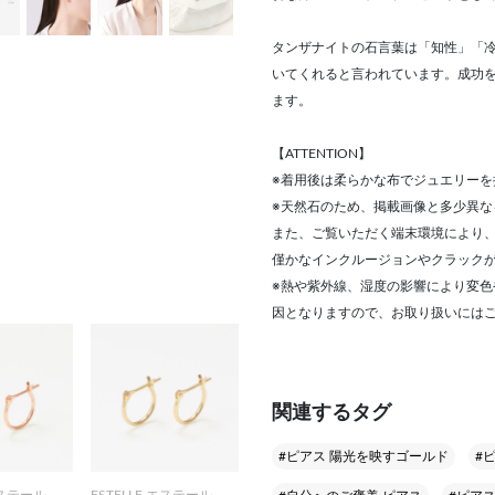
タンザナイトの石言葉は「知性」「
いてくれると言われています。成功
ます。
【ATTENTION】
※着用後は柔らかな布でジュエリーを
※天然石のため、掲載画像と多少異な
また、ご覧いただく端末環境により
僅かなインクルージョンやクラック
※熱や紫外線、湿度の影響により変
因となりますので、お取り扱いには
関連するタグ
#ピアス 陽光を映すゴールド
#ピ
エステール
ESTELLE エステール