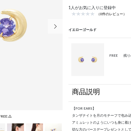
1
人がお気に入りに登録中
（0件のレビュー）
次の画像
イエローゴールド
FREE
残り
商品説明
【FOR EARS】
タンザナイトを月のモチーフで包み
FREE:△
アミュレットのようにいつも身に着
切な方のバースデープレゼントとし