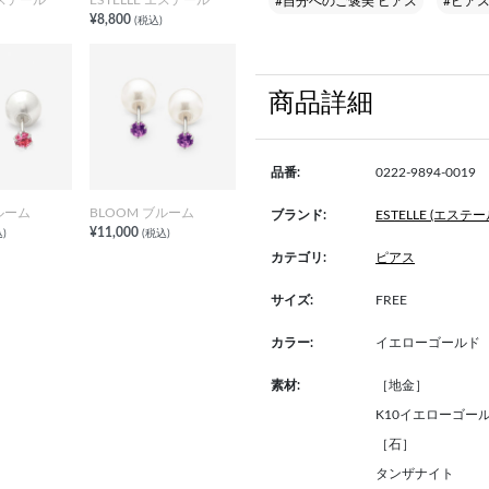
#自分へのご褒美 ピアス
#ピアス 
¥8,800
(税込)
商品詳細
品番:
0222-9894-0019
ルーム
BLOOM ブルーム
ブランド:
ESTELLE (エステー
¥11,000
)
(税込)
カテゴリ:
ピアス
サイズ:
FREE
カラー:
イエローゴールド
素材:
［地金］
K10イエローゴー
［石］
タンザナイト