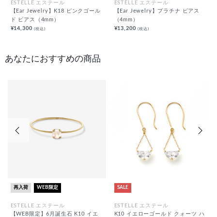
ESTELLE エステール
ESTELLE エステール
【Ear Jewelry】K18 ピンクゴール
【Ear Jewelry】プラチナ ピアス
ド ピアス（4mm）
（4mm）
¥14,300
¥13,200
(税込)
(税込)
あなたにおすすめの商品
前の画像
次の
再入荷
WEB限定
SALE
ESTELLE エステール
ESTELLE エステール
【WEB限定】6月誕生石 K10 イエ
K10 イエローゴールド クォーツ ハ