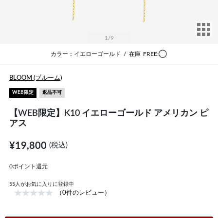
サ
1
/9
カラー：イエローゴールド
/
在庫
FREE:◯
BLOOM (ブルーム)
WEB限定
返品不可
【WEB限定】K10 イエローゴールド アメリカン ピ
アス
¥19,800
(税込)
0ポイント還元
55
人がお気に入りに登録中
（0件のレビュー）