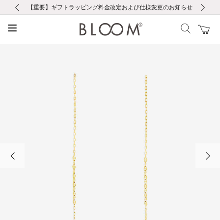
前の画像
次の画像
【重要】ギフトラッピング料金改定および仕様変更のお知らせ
【重要】令和８年熊本地震に伴う集配への影響について
【重要】令和８年熊本地震に伴う集配への影響について
税込5,500円以上で送料無料｜最短24時間以内に発送
会員限定！レビュー投稿で100ポイントプレゼント
新規LINE友だち登録で500円クーポンプレゼント
新規会員登録で1000ポイントプレゼント！
【重要】夏季休業の営業についてのご案内
お修理・アフターサービスのご案内
お修理・アフターサービスのご案内
前の画像
次の