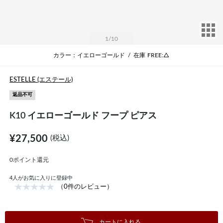
サ
1
/10
カラー：イエローゴールド
/
在庫
FREE:△
ESTELLE (エステール)
返品不可
K10 イエローゴールド フープ ピアス
¥27,500
(税込)
0ポイント還元
4
人がお気に入りに登録中
（0件のレビュー）
カートに入れる