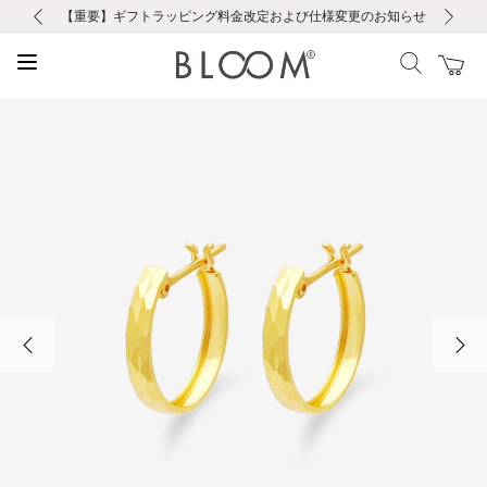
前の画像
次の画像
【重要】ギフトラッピング料金改定および仕様変更のお知らせ
【重要】令和８年熊本地震に伴う集配への影響について
【重要】令和８年熊本地震に伴う集配への影響について
税込5,500円以上で送料無料｜最短24時間以内に発送
会員限定！レビュー投稿で100ポイントプレゼント
新規LINE友だち登録で500円クーポンプレゼント
新規会員登録で1000ポイントプレゼント！
【重要】夏季休業の営業についてのご案内
お修理・アフターサービスのご案内
お修理・アフターサービスのご案内
前の画像
次の