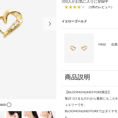
310
人がお気に入りに登録中
（1件のレビュー）
次の画像
イエローゴールド
FREE
在庫
商品説明
【BLOOMONLINESTORE限定】
毎日つけるものだから素材にもこだ
FREE:◯
ュエリーです。
BLOOMONLINESTOREでは
た。