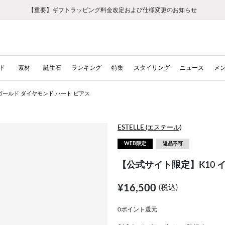
【重要】ギフトラッピング料金改定および仕様変更のお知らせ
【重要】令和８年熊本地震に伴う集配への影響について
【重要】令和８年熊本地震に伴う集配への影響について
税込5,500円以上で送料無料｜最短24時間以内に発送
会員限定！レビュー投稿で100ポイントプレゼント
LINE友だち登録で500円クーポンプレゼント
新規会員登録で1000ポイントプレゼント！
【重要】夏季休業の営業についてのご案内
お修理・アフターサービスのご案内
お修理・アフターサービスのご案内
ド
素材
誕生石
ランキング
特集
スタイリング
ニュース
メ
ゴールド ダイヤモンド ハート ピアス
ESTELLE (エステール)
WEB限定
返品不可
【公式サイト限定】K10 
¥16,500
(税込)
0ポイント還元