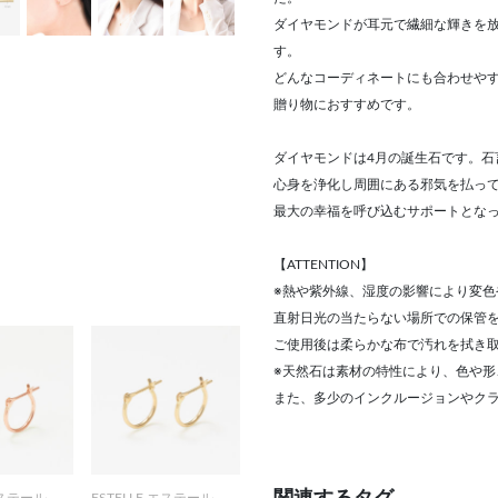
ダイヤモンドが耳元で繊細な輝きを
す。
どんなコーディネートにも合わせや
贈り物におすすめです。
ダイヤモンドは4月の誕生石です。石
心身を浄化し周囲にある邪気を払っ
最大の幸福を呼び込むサポートとな
【ATTENTION】
※熱や紫外線、湿度の影響により変色
直射日光の当たらない場所での保管
ご使用後は柔らかな布で汚れを拭き
※天然石は素材の特性により、色や
また、多少のインクルージョンやク
エステール
ESTELLE エステール