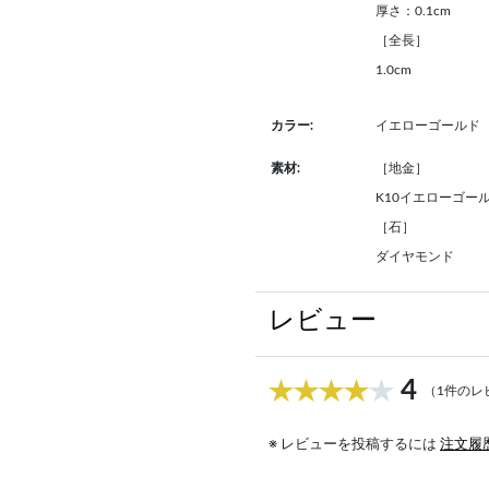
厚さ：0.1cm
［全長］
1.0cm
カラー:
イエローゴールド
素材:
［地金］
K10イエローゴー
［石］
ダイヤモンド
レビュー
4
（1件のレ
※ レビューを投稿するには
注文履