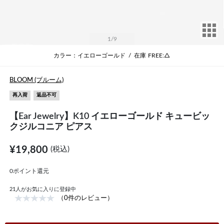
サ
1
/9
カラー：イエローゴールド
/
在庫
FREE:△
BLOOM (ブルーム)
再入荷
返品不可
【Ear Jewelry】K10 イエローゴールド キュービッ
クジルコニア ピアス
¥19,800
(税込)
0ポイント還元
21
人がお気に入りに登録中
（0件のレビュー）