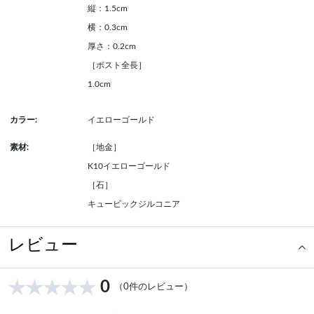
縦：1.5cm
横：0.3cm
厚さ：0.2cm
［ポスト全長］
1.0cm
カラー:
イエローゴールド
素材:
［地金］
K10イエローゴールド
［石］
キュービックジルコニア
レビュー
0
（0件のレビュー）