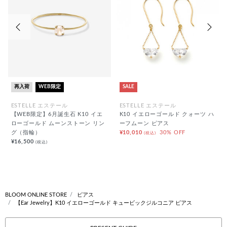
前の画像
次の
再入荷
WEB限定
SALE
ESTELLE エステール
ESTELLE エステール
【WEB限定】6月誕生石 K10 イエ
K10 イエローゴールド クォーツ ハ
ローゴールド ムーンストーン リン
ーフムーン ピアス
グ（指輪）
¥10,010
30% OFF
(税込)
¥16,500
(税込)
BLOOM ONLINE STORE
ピアス
【Ear Jewelry】K10 イエローゴールド キュービックジルコニア ピアス