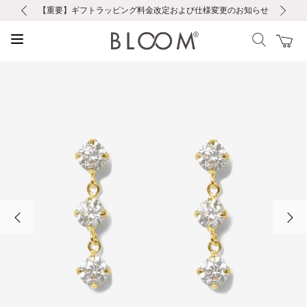
前の画像
次の画像
【重要】ギフトラッピング料金改定および仕様変更のお知らせ
【重要】令和８年熊本地震に伴う集配への影響について
【重要】令和８年熊本地震に伴う集配への影響について
税込5,500円以上で送料無料｜最短24時間以内に発送
会員限定！レビュー投稿で100ポイントプレゼント
新規LINE友だち登録で500円クーポンプレゼント
新規会員登録で1000ポイントプレゼント！
【重要】夏季休業の営業についてのご案内
お修理・アフターサービスのご案内
お修理・アフターサービスのご案内
前の画像
次の