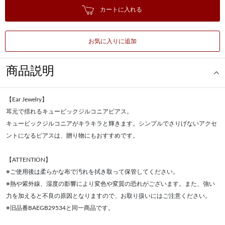
カートに入れる
お気に入りに追加
商品説明
【Ear Jewelry】
耳元で揺れるキュービックジルコニアピアス。
キュービックジルコニアがキラキラと輝きます。シンプルでさりげないアクセ
ントになるピアスは、贈り物にもおすすめです。
【ATTENTION】
※ご使用後は柔らかな布で汚れを拭き取って保管してください。
※熱や紫外線、湿度の影響により変色や変質の恐れがございます。また、強い
力を加えると不良の原因となりますので、お取り扱いにはご注意ください。
※旧品番BAEGB29534と同一商品です。