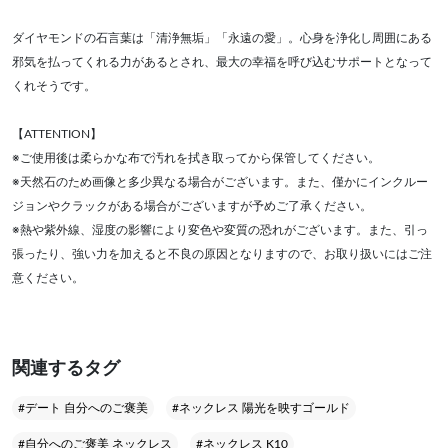
ダイヤモンドの石言葉は「清浄無垢」「永遠の愛」。心身を浄化し周囲にある
邪気を払ってくれる力があるとされ、最大の幸福を呼び込むサポートとなって
くれそうです。
【ATTENTION】
※ご使用後は柔らかな布で汚れを拭き取ってから保管してください。
※天然石のため画像と多少異なる場合がございます。また、僅かにインクルー
ジョンやクラックがある場合がございますが予めご了承ください。
※熱や紫外線、湿度の影響により変色や変質の恐れがございます。また、引っ
張ったり、強い力を加えると不良の原因となりますので、お取り扱いにはご注
意ください。
関連するタグ
#デート 自分へのご褒美
#ネックレス 陽光を映すゴールド
#自分へのご褒美 ネックレス
#ネックレス K10