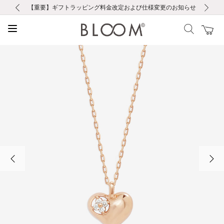
前の画像
次の画像
【重要】ギフトラッピング料金改定および仕様変更のお知らせ
【重要】令和８年熊本地震に伴う集配への影響について
【重要】令和８年熊本地震に伴う集配への影響について
税込5,500円以上で送料無料｜最短24時間以内に発送
会員限定！レビュー投稿で100ポイントプレゼント
新規LINE友だち登録で500円クーポンプレゼント
新規会員登録で1000ポイントプレゼント！
【重要】夏季休業の営業についてのご案内
お修理・アフターサービスのご案内
お修理・アフターサービスのご案内
前の画像
次の