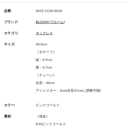
品番:
0452-1128-0018
ブランド:
BLOOM (ブルーム)
カテゴリ:
ネックレス
サイズ:
40.0cm
［モチーフ］
縦：0.9cm
横：0.7cm
［チェーン］
全長：40cm
アジャスター：3cm(全長37cmに調整可能)
カラー:
ピンクゴールド
素材:
［地金］
K10ピンクゴールド