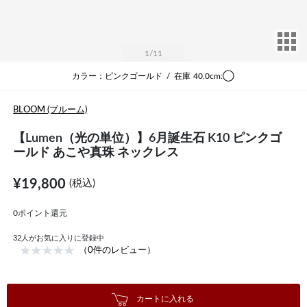
サ
1
/11
カラー：ピンクゴールド
/
在庫
40.0cm:◯
BLOOM (ブルーム)
【Lumen（光の単位）】6月誕生石 K10 ピンクゴ
ールド あこや真珠 ネックレス
¥19,800
(税込)
0ポイント還元
32
人がお気に入りに登録中
（0件のレビュー）
カートに入れる