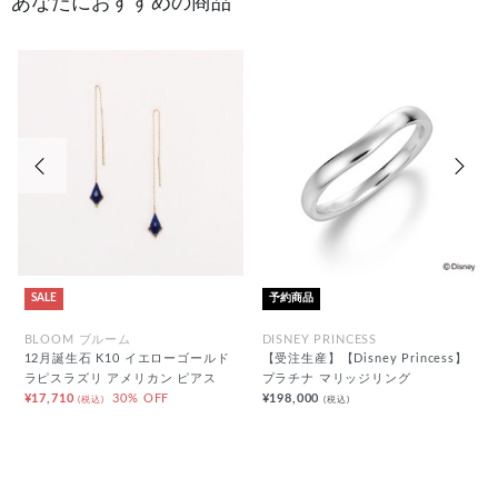
あなたにおすすめの商品
前の画像
次の
SALE
予約商品
BLOOM ブルーム
DISNEY PRINCESS
12月誕生石 K10 イエローゴールド
【受注生産】【Disney Princess】
ラピスラズリ アメリカン ピアス
プラチナ マリッジリング
¥17,710
30% OFF
¥198,000
(税込)
(税込)