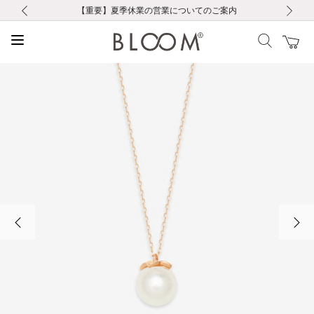
前の画像
次の画像
【重要】ギフトラッピング料金改定および仕様変更のお知らせ
【重要】令和８年熊本地震に伴う集配への影響について
【重要】令和８年熊本地震に伴う集配への影響について
税込5,500円以上で送料無料｜最短24時間以内に発送
会員限定！レビュー投稿で100ポイントプレゼント
LINE友だち登録で500円クーポンプレゼント
新規会員登録で1000ポイントプレゼント！
【重要】夏季休業の営業についてのご案内
お修理・アフターサービスのご案内
お修理・アフターサービスのご案内
前の画像
次の