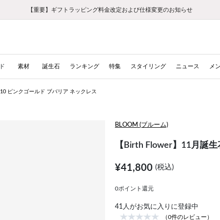
【重要】ギフトラッピング料金改定および仕様変更のお知らせ
【重要】令和８年熊本地震に伴う集配への影響について
【重要】令和８年熊本地震に伴う集配への影響について
税込5,500円以上で送料無料｜最短24時間以内に発送
会員限定！レビュー投稿で100ポイントプレゼント
LINE友だち登録で500円クーポンプレゼント
新規会員登録で1000ポイントプレゼント！
【重要】夏季休業の営業についてのご案内
お修理・アフターサービスのご案内
お修理・アフターサービスのご案内
ド
素材
誕生石
ランキング
特集
スタイリング
ニュース
メ
生花 K10 ピンクゴールド ブバリア ネックレス
BLOOM (ブルーム)
【Birth Flower】11
¥41,800
(税込)
0ポイント還元
41
人がお気に入りに登録中
（0件のレビュー）