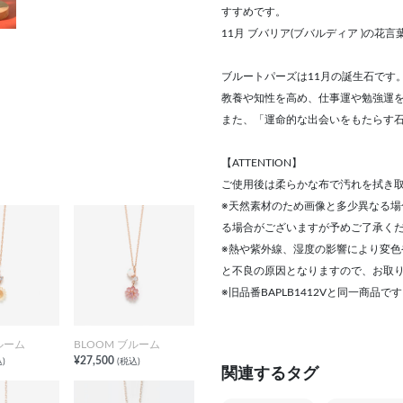
すすめです。
11月 ブバリア(ブバルディア )の
ブルートパーズは11月の誕生石です
教養や知性を高め、仕事運や勉強運
また、「運命的な出会いをもたらす
【ATTENTION】
ご使用後は柔らかな布で汚れを拭き
※天然素材のため画像と多少異なる
る場合がございますが予めご了承く
※熱や紫外線、湿度の影響により変
と不良の原因となりますので、お取
※旧品番BAPLB1412Vと同一商品で
ルーム
BLOOM ブルーム
¥27,500
)
(税込)
関連するタグ