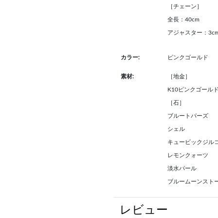
［チェーン］
全長：40cm
アジャスター：3c
カラー:
ピンクゴールド
素材:
［地金］
K10ピンクゴール
［石］
ブルートパーズ
シェル
キュービックジル
レモンクォーツ
淡水パール
ブルームーンスト
レビュー