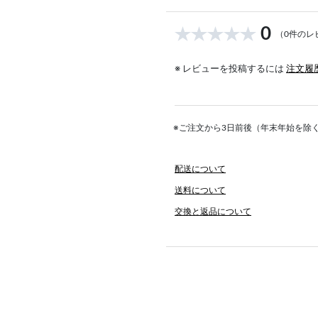
0
（0件のレ
※ レビューを投稿するには
注文履
※ご注文から3日前後（年末年始を除
配送について
送料について
交換と返品について