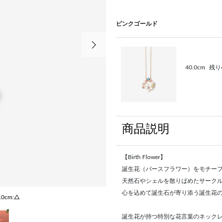
ピンクゴールド
次の画像
40.0cm
残り
商品説明
【Birth Flower】
誕生花（バースフラワー）をモチー
天然石やシェルを散りばめたサーク
心を込めて誕生石が寄り添う誕生花
.0cm:△
誕生花が持つ特別な花言葉のネック