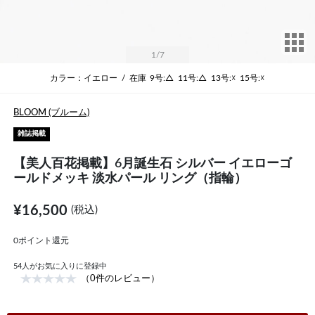
サ
1
/7
カラー：イエロー
/
在庫
9号:△
11号:△
13号:☓
15号:☓
BLOOM (ブルーム)
雑誌掲載
【美人百花掲載】6月誕生石 シルバー イエローゴ
ールドメッキ 淡水パール リング（指輪）
¥16,500
(税込)
0ポイント還元
54
人がお気に入りに登録中
（0件のレビュー）