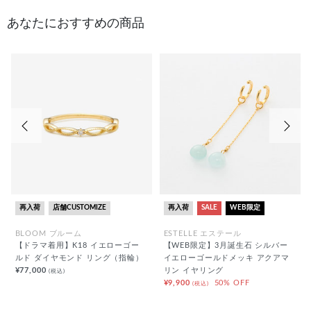
あなたにおすすめの商品
前の画像
次の
再入荷
店舗CUSTOMIZE
再入荷
SALE
WEB限定
BLOOM ブルーム
ESTELLE エステール
【ドラマ着用】K18 イエローゴー
【WEB限定】3月誕生石 シルバー
ルド ダイヤモンド リング（指輪）
イエローゴールドメッキ アクアマ
¥77,000
リン イヤリング
(税込)
¥9,900
50% OFF
(税込)