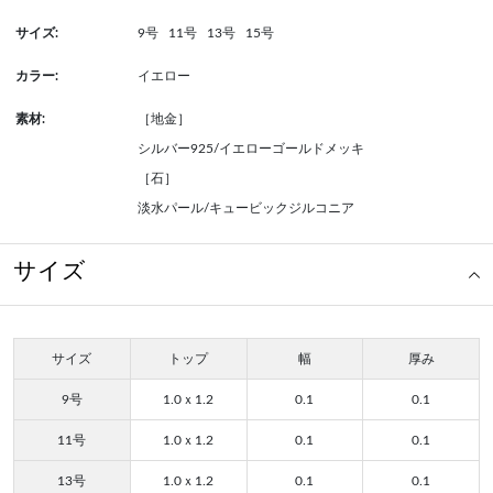
サイズ:
9号
11号
13号
15号
カラー:
イエロー
素材:
［地金］
シルバー925/イエローゴールドメッキ
［石］
淡水パール/キュービックジルコニア
サイズ
サイズ
トップ
幅
厚み
9号
1.0ｘ1.2
0.1
0.1
11号
1.0ｘ1.2
0.1
0.1
13号
1.0ｘ1.2
0.1
0.1