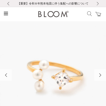
前の画像
次の画像
【重要】ギフトラッピング料金改定および仕様変更のお知らせ
【重要】令和８年熊本地震に伴う集配への影響について
税込5,500円以上で送料無料｜最短24時間以内に発送
会員限定！レビュー投稿で100ポイントプレゼント
会員限定！レビュー投稿で100ポイントプレゼント
新規LINE友だち登録で500円クーポンプレゼント
新規会員登録で1000ポイントプレゼント！
【重要】夏季休業の営業についてのご案内
【重要】夏季休業の営業についてのご案内
前の画像
次の