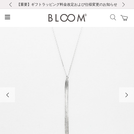
前の画像
次の画像
【重要】ギフトラッピング料金改定および仕様変更のお知らせ
【重要】令和８年熊本地震に伴う集配への影響について
【重要】令和８年熊本地震に伴う集配への影響について
税込5,500円以上で送料無料｜最短24時間以内に発送
会員限定！レビュー投稿で100ポイントプレゼント
新規LINE友だち登録で500円クーポンプレゼント
新規会員登録で1000ポイントプレゼント！
【重要】夏季休業の営業についてのご案内
お修理・アフターサービスのご案内
お修理・アフターサービスのご案内
前の画像
次の