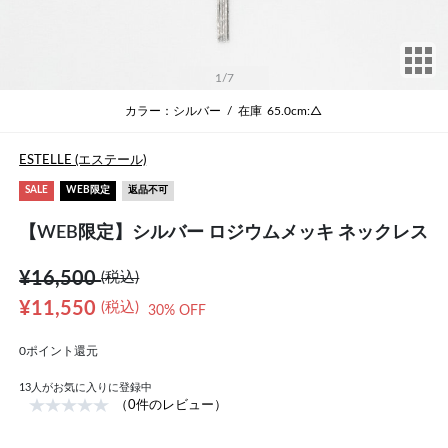
サ
1
/7
カラー：シルバー
/
在庫
65.0cm:△
ESTELLE (エステール)
SALE
WEB限定
返品不可
【WEB限定】シルバー ロジウムメッキ ネックレス
¥16,500
(税込)
¥11,550
(税込)
30% OFF
0ポイント還元
13
人がお気に入りに登録中
（0件のレビュー）