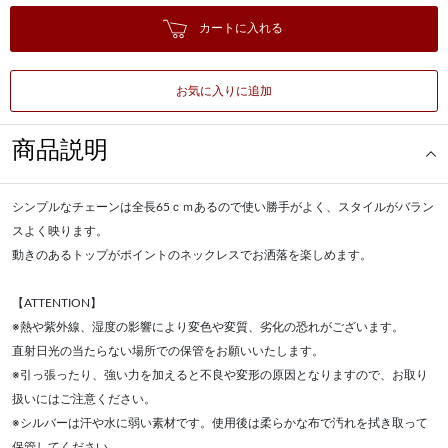
カートに入れる
お気に入りに追加
商品説明
シンプルなチェーンは全長65ｃｍあるので使い勝手がよく、スタイルがバラン
スよく映ります。
動きのあるトップがポイントのネックレスでお洒落を楽しめます。
【ATTENTION】
※熱や紫外線、湿度の影響により変色や変質、劣化の恐れがございます。
直射日光の当たらない場所での保管をお願いいたします。
※引っ張ったり、強い力を加えると不良や変形の原因となりますので、お取り
扱いにはご注意ください。
※シルバーは汗や水に弱い素材です。使用後は柔らかな布で汚れを拭き取って
保管してください。