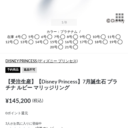
サ
1
/8
カラー：プラチナム
/
在庫
4号:◯
5号:◯
6号:◯
7号:◯
8号:◯
9号:◯
10号:◯
11号:◯
12号:◯
13号:◯
14号:◯
15号:◯
16号:◯
17号:◯
18号:◯
19号:◯
20号:◯
21号:◯
DISNEY PRINCESS (ディズニー プリンセス)
予約商品
返品不可
【受注生産】【Disney Princess】7月誕生石 プラ
チナ ルビー マリッジリング
¥145,200
(税込)
0ポイント還元
3
人がお気に入りに登録中