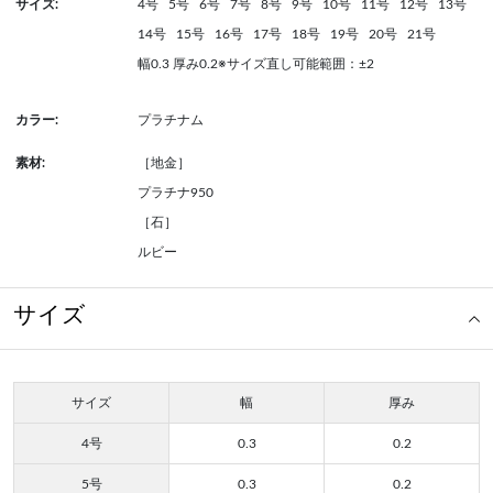
サイズ:
4号
5号
6号
7号
8号
9号
10号
11号
12号
13号
14号
15号
16号
17号
18号
19号
20号
21号
幅0.3 厚み0.2※サイズ直し可能範囲：±2
カラー:
プラチナム
素材:
［地金］
プラチナ950
［石］
ルビー
サイズ
サイズ
幅
厚み
4号
0.3
0.2
5号
0.3
0.2