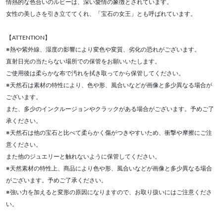
情熱的な色合いのルビーは、深い愛情の象徴とされています。
女性の美しさを引き立ててくれ、「宝石の女王」とも呼ばれています。
【ATTENTION】
※熱や紫外線、湿度の影響により変色や変質、劣化の恐れがございます。
直射日光の当たらない場所での保管をお願いいたします。
ご使用後は柔らかな布で汚れを拭き取ってから保管してください。
※天然石は素材の特性により、色や形、風合いなどが画像と多少異なる場合が
ございます。
また、多少のインクルージョンやクラックがある場合がございます。予めご了
承ください。
※天然石は他の宝石と比べて柔らかく傷がつきやすいため、衝撃や摩擦にご注
意ください。
また他のジュエリーと触れないように保管してください。
※天然素材の特性上、商品により色や形、風合いなどが画像と多少異なる場合
がございます。予めご了承ください。
※強い力を加えると変形の原因になりますので、お取り扱いにはご注意くださ
い。