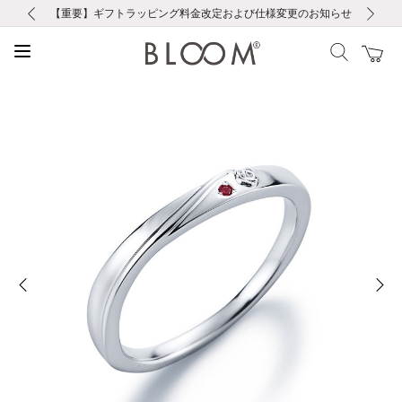
前の画像
次の画像
【重要】ギフトラッピング料金改定および仕様変更のお知らせ
【重要】令和８年熊本地震に伴う集配への影響について
【重要】令和８年熊本地震に伴う集配への影響について
税込5,500円以上で送料無料｜最短24時間以内に発送
会員限定！レビュー投稿で100ポイントプレゼント
LINE友だち登録で500円クーポンプレゼント
新規会員登録で1000ポイントプレゼント！
【重要】夏季休業の営業についてのご案内
お修理・アフターサービスのご案内
お修理・アフターサービスのご案内
前の画像
次の