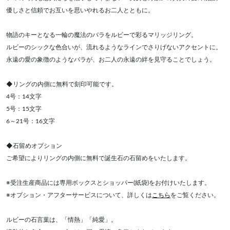
優しさと信頼でお互いを思いやれるお二人とともに。
物語のキーとなる一輪の魔法のバラをルビーで彩るマリッジリング。
ルビーのシックな色合いが、流れるようなラインでさりげないアクセントに。
永遠の愛の象徴のようなバラが、お二人の永遠の絆を見守ることでしょう。
◆リングの内側に無料で刻印可能です。
4号：14文字
5号：15文字
6～21号：16文字
◆石留めオプション
ご希望によりリングの内側に無料で誕生石の石留めをいたします。
※受注生産商品には専用ボックスとショッパー(紙袋)をお付けいたします。
※オプション・アフターサービスについて、詳しくは
こちら
をご覧ください。
ルビーの石言葉は、「情熱」「純愛」。