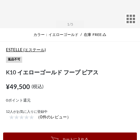
サ
1
/5
カラー：イエローゴールド
/
在庫
FREE:△
ESTELLE (エステール)
返品不可
K10 イエローゴールド フープ ピアス
¥49,500
(税込)
0ポイント還元
12
人がお気に入りに登録中
（0件のレビュー）
カートに入れる