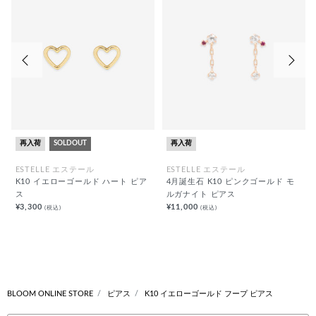
前の画像
次の
再入荷
SOLDOUT
再入荷
ESTELLE エステール
ESTELLE エステール
K10 イエローゴールド ハート ピア
4月誕生石 K10 ピンクゴールド モ
ス
ルガナイト ピアス
¥3,300
¥11,000
(税込)
(税込)
BLOOM ONLINE STORE
ピアス
K10 イエローゴールド フープ ピアス