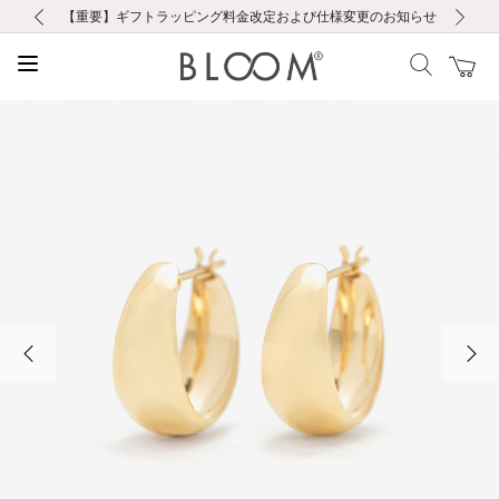
前の画像
次の画像
【重要】ギフトラッピング料金改定および仕様変更のお知らせ
【重要】令和８年熊本地震に伴う集配への影響について
【重要】令和８年熊本地震に伴う集配への影響について
税込5,500円以上で送料無料｜最短24時間以内に発送
会員限定！レビュー投稿で100ポイントプレゼント
新規LINE友だち登録で500円クーポンプレゼント
新規会員登録で1000ポイントプレゼント！
【重要】夏季休業の営業についてのご案内
お修理・アフターサービスのご案内
お修理・アフターサービスのご案内
前の画像
次の