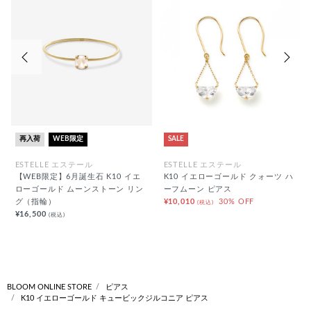
前の画像
次の
再入荷
WEB限定
SALE
ESTELLE エステール
ESTELLE エステール
【WEB限定】6月誕生石 K10 イエ
K10 イエローゴールド クォーツ ハ
ローゴールド ムーンストーン リン
ーフムーン ピアス
グ（指輪）
¥10,010
30% OFF
(税込)
¥16,500
(税込)
BLOOM ONLINE STORE
ピアス
K10 イエローゴールド キュービックジルコニア ピアス