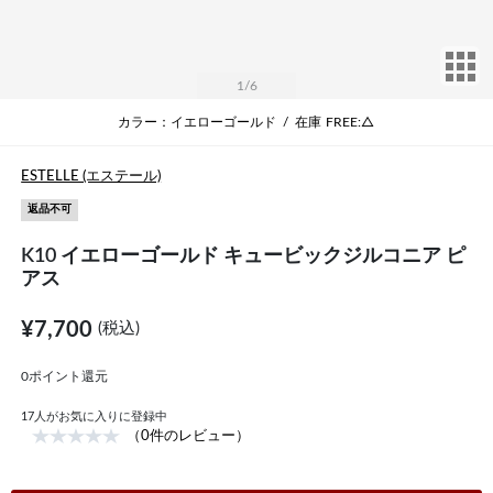
サ
1
/6
カラー：イエローゴールド
/
在庫
FREE:△
ESTELLE (エステール)
返品不可
K10 イエローゴールド キュービックジルコニア ピ
アス
¥7,700
(税込)
0ポイント還元
17
人がお気に入りに登録中
（0件のレビュー）