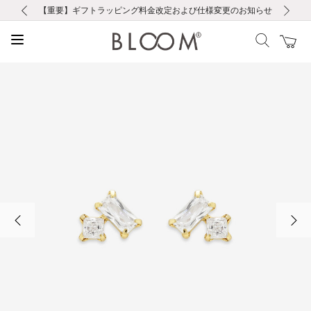
前の画像
次の画像
【重要】ギフトラッピング料金改定および仕様変更のお知らせ
【重要】令和８年熊本地震に伴う集配への影響について
【重要】令和８年熊本地震に伴う集配への影響について
税込5,500円以上で送料無料｜最短24時間以内に発送
会員限定！レビュー投稿で100ポイントプレゼント
新規LINE友だち登録で500円クーポンプレゼント
新規会員登録で1000ポイントプレゼント！
【重要】夏季休業の営業についてのご案内
お修理・アフターサービスのご案内
お修理・アフターサービスのご案内
前の画像
次の