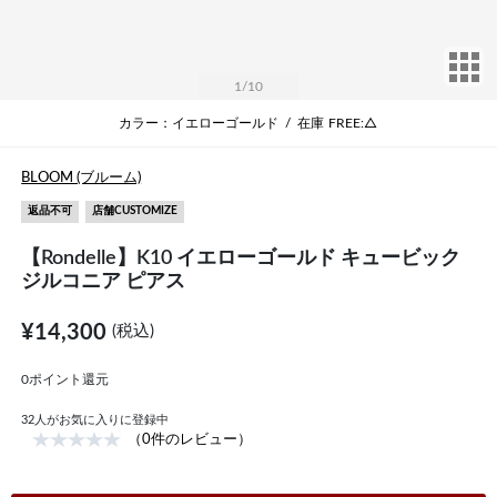
サ
1
/10
カラー：イエローゴールド
/
在庫
FREE:△
BLOOM (ブルーム)
返品不可
店舗CUSTOMIZE
【Rondelle】K10 イエローゴールド キュービック
ジルコニア ピアス
¥14,300
(税込)
0ポイント還元
32
人がお気に入りに登録中
（0件のレビュー）