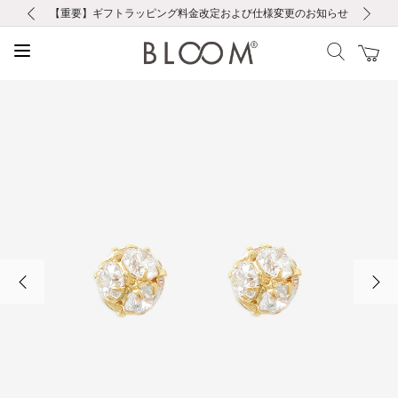
前の画像
次の画像
【重要】ギフトラッピング料金改定および仕様変更のお知らせ
【重要】令和８年熊本地震に伴う集配への影響について
【重要】令和８年熊本地震に伴う集配への影響について
税込5,500円以上で送料無料｜最短24時間以内に発送
会員限定！レビュー投稿で100ポイントプレゼント
LINE友だち登録で500円クーポンプレゼント
新規会員登録で1000ポイントプレゼント！
【重要】夏季休業の営業についてのご案内
お修理・アフターサービスのご案内
お修理・アフターサービスのご案内
前の画像
次の